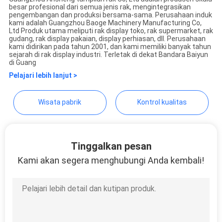
besar profesional dari semua jenis rak, mengintegrasikan
Guangzhou Ansheng Display
pengembangan dan produksi bersama-sama. Perusahaan induk
kami adalah Guangzhou Baoge Machinery Manufacturing Co,
Shelves Co.,Ltd
Ltd Produk utama meliputi rak display toko, rak supermarket, rak
gudang, rak display pakaian, display perhiasan, dll. Perusahaan
kami didirikan pada tahun 2001, dan kami memiliki banyak tahun
sejarah di rak display industri. Terletak di dekat Bandara Baiyun
di Guang
Pelajari lebih lanjut >
Wisata pabrik
Kontrol kualitas
Tinggalkan pesan
Kami akan segera menghubungi Anda kembali!