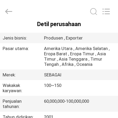
Guangzhou
Ansheng
Display
Shelves
Co.,Ltd.
All
Rights
Detil perusahaan
Reserved.
RUMAH
Jenis bisnis:
Produsen , Exporter
PRODUK
Pasar utama:
Amerika Utara , Amerika Selatan ,
Eropa Barat , Eropa Timur , Asia
Timur , Asia Tenggara , Timur
VIDEO
Tengah , Afrika , Oceania
Merek:
SEBAGAI
TENTANG
Wakakak
100~150
KAMI
karyawan:
Penjualan
60,000,000-100,000,000
TUR
tahunan:
PABRIK
Tahun didirikan:
2001