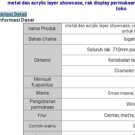
metal dan acrylic layer showcase, rak display permuka
toko
kripsi Detail
Informasi Dasar
metal dan acrylic layer showcase, ce
nama Produk
untuk 
Bahan Utama
loga
Seluruh rak: 710mm pa
Dimensi
Ketebalan lap
Diameter
Memuat
Kapasitas
Warna
Emas mawar, 
Pengobatan
Wir
permukaan
Cermin, matte
Fitur
Contoh waktu
5