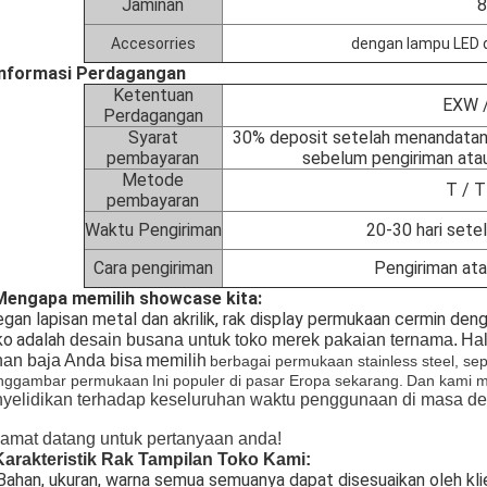
Jaminan
8
Accesorries
dengan lampu LED d
 Informasi Perdagangan
Ketentuan
EXW /
Perdagangan
Syarat
30% deposit setelah menandatanga
pembayaran
sebelum pengiriman atau
Metode
T / T
pembayaran
Waktu Pengiriman
20-30 hari sete
Cara pengiriman
Pengiriman ata
 Mengapa memilih showcase kita:
gan lapisan metal dan akrilik, rak display permukaan cermin den
ko
adalah
desain busana untuk toko merek pakaian ternama.
Hal
an baja
Anda bisa
memilih
berbagai permukaan stainless steel, sep
nggambar permukaan
Ini populer di pasar Eropa sekarang.
Dan kami 
yelidikan terhadap keseluruhan waktu penggunaan di masa d
amat datang untuk pertanyaan anda!
Karakteristik Rak Tampilan Toko Kami:
ahan, ukuran, warna semua semuanya dapat disesuaikan oleh kli