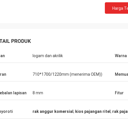
Harga Te
TAIL PRODUK
Fernando
Habeeb R
kasih untuk rak anda Gudang
Terima kasih Coco. Banyak klien memuji
han
logam dan akrilik
Warna
tan olahraga saya terlihat tertib
toko pakaian saya. Sangat atraktif dan
erencana untuk
berkualitas sangat ting
ukan showroom untuk barang
perawatan permukaan. Saya merasa
ran
710*1700/1220mm (menerima OEM))
Memua
saya untuk
puas
cangnya nanti.
ebalan lapisan
8 mm
Fitur
yoroti
rak anggur komersial
,
kios pajangan ritel
,
rak paj