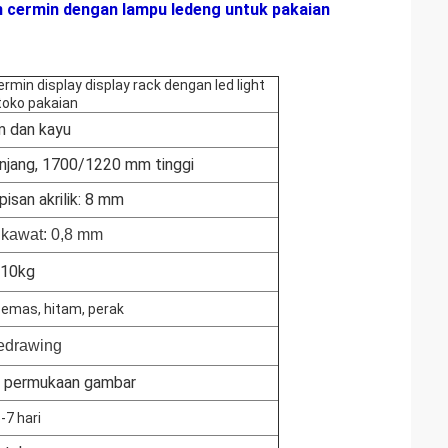
an cermin dengan lampu ledeng untuk pakaian
rmin display display rack dengan led light
toko pakaian
m dan kayu
njang, 1700/1220 mm tinggi
isan akrilik: 8 mm
 kawat: 0,8 mm
10kg
emas, hitam, perak
edrawing
, permukaan gambar
-7 hari