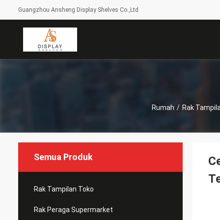
Guangzhou Ansheng Display Shelves Co.,Ltd
Rumah
/
Rak Tampil
Semua Produk
C
Te
Rak Tampilan Toko
Rak Peraga Supermarket