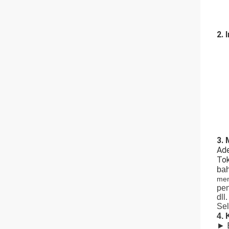
2.
3.
Ade
To
bah
me
pen
dll.
Sel
4. 
► B