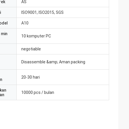
rek
AS
i
ISO9001, ISO2015, SGS
odel
A10
 min
10 komputer PC
negotiable
Disassemble &amp; Aman packing
20-30 hari
an
kan
10000 pcs / bulan
an