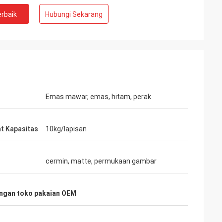
rbaik
Hubungi Sekarang
ahman
Emas mawar, emas, hitam, perak
gi untuk
t Kapasitas
10kg/lapisan
cermin, matte, permukaan gambar
angan toko pakaian OEM