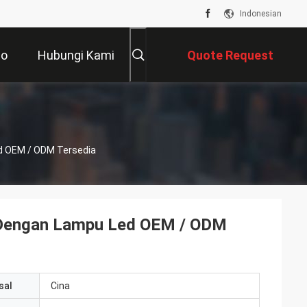
Indonesian
eo
Hubungi Kami
Quote Request
Suatu
d OEM / ODM Tersedia
 Dengan Lampu Led OEM / ODM
sal
Cina