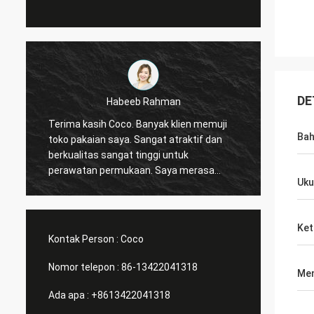
DE
Marco galletti
Anda selalu melakukan pekerjaan dengan
Terima 
Ba
baik untuk saya! Rak etalase toko natal
perala
telah tiba. Setelah menginstal, kami akan
sekarang. Dan saya b
mengirimkan gambar. Terimakasih
melak
Uku
banyak.
olahraga. Bantu 
meran
Ket
Kontak Person :
Coco
Nomor telepon :
86-13422041318
Men
Ada apa :
+8613422041318