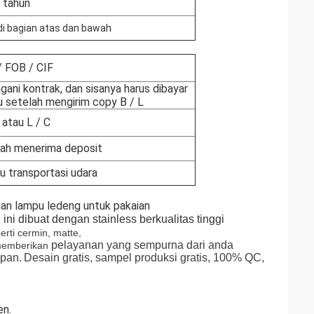
 tahun
i bagian atas dan bawah
 FOB / CIF
ni kontrak, dan sisanya harus dibayar
 setelah mengirim copy B / L
 atau L / C
lah menerima deposit
u transportasi udara
gan lampu ledeng untuk pakaian
 ini dibuat dengan stainless berkualitas tinggi
erti cermin, matte,
pelayanan yang sempurna dari anda
memberikan
epan.
Desain gratis, sampel produksi gratis, 100% QC,
en.