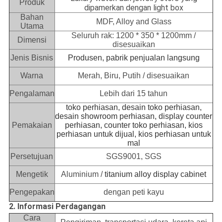
Produk
dipamerkan dengan light box
Bahan
MDF, Alloy and Glass
Utama
Seluruh rak: 1200 * 350 * 1200mm /
Dimensi
disesuaikan
Jenis Bisnis
Produsen, pabrik penjualan langsung
Warna
Merah, Biru, Putih / disesuaikan
Pengalaman
Lebih dari 15 tahun
toko perhiasan, desain toko perhiasan,
desain showroom perhiasan, display counter
Pemakaian
perhiasan, counter toko perhiasan, kios
perhiasan untuk dijual, kios perhiasan untuk
mal
Persetujuan
SGS9001, SGS
Mengetik
Aluminium /
titanium alloy display cabinet
Pengepakan
dengan peti kayu
2. Informasi Perdagangan
Cara