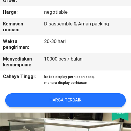
Order:
KONTROL
Harga:
negotiable
KUALITAS
Kemasan
Disassemble & Aman packing
rincian:
HUBUNGI
Waktu
20-30 hari
pengiriman:
KAMI
Menyediakan
10000 pcs / bulan
kemampuan:
PERMINTAAN
Cahaya Tinggi:
,
kotak display perhiasan kaca
PENAWARAN
menara display perhiasan
SITEMAP
HARGA TERBAIK
PRIVACY
POLICY