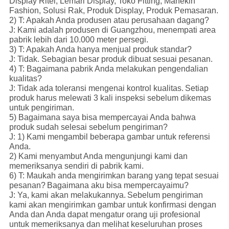
Display Ritel, Lemari Display, Toko Fitting, Manekin
Fashion, Solusi Rak, Produk Display, Produk Pemasaran.
2) T: Apakah Anda produsen atau perusahaan dagang?
J: Kami adalah produsen di Guangzhou, menempati area
pabrik lebih dari 10.000 meter persegi.
3) T: Apakah Anda hanya menjual produk standar?
J: Tidak. Sebagian besar produk dibuat sesuai pesanan.
4) T: Bagaimana pabrik Anda melakukan pengendalian
kualitas?
J: Tidak ada toleransi mengenai kontrol kualitas.
Setiap
produk harus melewati 3 kali inspeksi sebelum dikemas
untuk pengiriman.
5) Bagaimana saya bisa mempercayai Anda bahwa
produk sudah selesai sebelum pengiriman?
J: 1) Kami mengambil beberapa gambar untuk referensi
Anda.
2) Kami menyambut Anda mengunjungi kami dan
memeriksanya sendiri di pabrik kami.
6) T: Maukah anda mengirimkan barang yang tepat sesuai
pesanan?
Bagaimana aku bisa mempercayaimu?
J: Ya, kami akan melakukannya.
Sebelum pengiriman
kami akan mengirimkan gambar untuk konfirmasi dengan
Anda dan Anda dapat mengatur orang uji profesional
untuk memeriksanya dan melihat keseluruhan proses