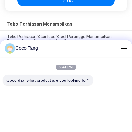
Terus
Toko Perhiasan Menampilkan
Toko Perhiasan Stainless Steel Perunggu Menampilkan
Bentuk Busur Dengan Kabinet Bawah
Coco Tang
Toko Perhiasan SS304 Menampilkan Tampilan Toko Perunggu
Untuk Kaca Jam
5:41 PM
ODM Black Titanium Jewelry Store Menampilkan Dengan
Kunci Listrik Kaca Ultra Putih
Good day, what product are you looking for?
Bad Request
Semua
Rak Peraga 
Rak Tampilan Toko
Supermarket
Rak Penyimpanan 
Toko Perhiasan 