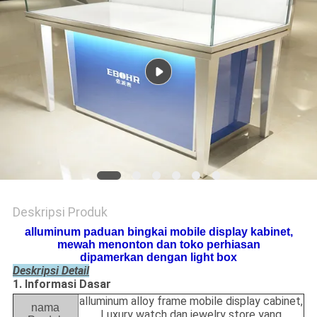
Deskripsi Produk
alluminum paduan bingkai mobile display kabinet,
mewah menonton dan toko perhiasan
dipamerkan dengan light box
Deskripsi Detail
1. Informasi Dasar
alluminum alloy frame mobile display cabinet,
nama
Luxury watch dan jewelry store yang