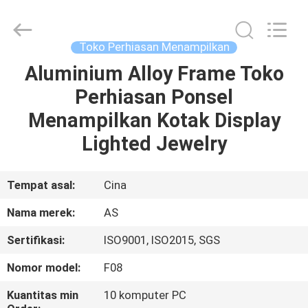
Guangzhou
Ansheng
Display
Shelves
Co.,Ltd.
Toko Perhiasan Menampilkan
All
Rights
Reserved.
Aluminium Alloy Frame Toko
RUMAH
Perhiasan Ponsel
PRODUK
Menampilkan Kotak Display
Lighted Jewelry
VIDEO
Tempat asal:
Cina
TENTANG
Nama merek:
AS
KAMI
Sertifikasi:
ISO9001, ISO2015, SGS
TUR
Nomor model:
F08
PABRIK
Kuantitas min
10 komputer PC