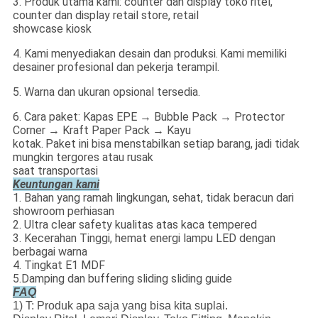
3. Produk utama kami: counter dan display toko ritel,
counter dan display retail store, retail
showcase kiosk
4. Kami menyediakan desain dan produksi.
Kami memiliki
desainer profesional dan pekerja terampil.
5. Warna dan ukuran opsional tersedia.
6. Cara paket: Kapas EPE → Bubble Pack → Protector
Corner → Kraft Paper Pack → Kayu
kotak.
Paket ini bisa menstabilkan setiap barang, jadi tidak
mungkin tergores atau rusak
saat transportasi
Keuntungan kami
1. Bahan yang ramah lingkungan, sehat, tidak beracun dari
showroom perhiasan
2. Ultra clear safety kualitas atas kaca tempered
3. Kecerahan Tinggi, hemat energi lampu LED dengan
berbagai warna
4. Tingkat E1 MDF
5.Damping dan buffering sliding sliding guide
FAQ
1) T: Produk apa saja yang bisa kita suplai.