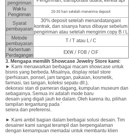
Pengiriman, transportasi udara, kereta api
pengiriman
Waktu
20-30 hari setelah menerima deposit
Pengiriman
30% deposit setelah menandatangani
Syarat
kontrak, dan sisanya harus dibayar sebelum
pembayaran
pengiriman atau setelah mengirim copy B / L
Metode
T / T atau L / C
pembayaran
Ketentuan
EXW / FOB / CIF
Perdagangan
3. Mengapa memilih Showcase Jewelry Store kami:
► Kami menawarkan berbagai macam showcase untuk
bisnis yang berbeda.
Misalnya, display retail store
(perhiasan, ponsel, jam tangan, pakaian, kosmetik,
farmasi, tas tangan, koleksi sepatu dll.),
dekorasi stan di pameran dagang, kumpulan museum dan
sebagainya.
Semua ini adalah mode baru
desain yang digali jauh ke dalam.
Oleh karena itu, pilihan
tampilan tergantung pada '
selera dan preferensi.
► Kami ambil bagian dalam berbagai solusi desain.
Tim
desainer kami sangat terampil dan berpengalaman
dengan kemampuan memadai untuk membantu klien