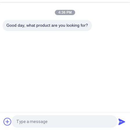
Tampilan Roti
4:36 PM
Customized Four Sides Makanan Ringan Tampilan Stand
Supermarket Ramah Lingkungan
Good day, what product are you looking for?
Bad Request
Semua
Rak Peraga 
Rak Tampilan Toko
Supermarket
Rak Penyimpanan 
Toko Perhiasan 
Gudang
Menampilkan
Rak Tampilan Olah 
Rak Pakaian 
Raga
Tampilan
Rak Tampilan 
Rak Tampilan 
Farmasi
Kosmetik
Quote request suatu