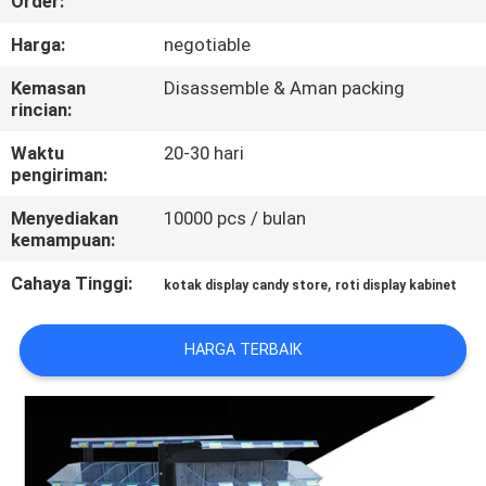
Order:
KONTROL
Harga:
negotiable
KUALITAS
Kemasan
Disassemble & Aman packing
rincian:
HUBUNGI
Waktu
20-30 hari
pengiriman:
KAMI
Menyediakan
10000 pcs / bulan
kemampuan:
PERMINTAAN
Cahaya Tinggi:
,
kotak display candy store
roti display kabinet
PENAWARAN
HARGA TERBAIK
SITEMAP
PRIVACY
POLICY