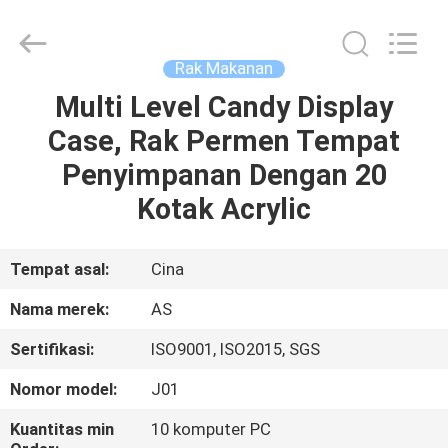
Guangzhou
Ansheng
Display
Shelves
Co.,Ltd.
Rak Makanan
All
Rights
Reserved.
Multi Level Candy Display
RUMAH
Case, Rak Permen Tempat
PRODUK
Penyimpanan Dengan 20
Kotak Acrylic
VIDEO
Tempat asal:
Cina
TENTANG
Nama merek:
AS
KAMI
Sertifikasi:
ISO9001, ISO2015, SGS
TUR
Nomor model:
J01
PABRIK
Kuantitas min
10 komputer PC