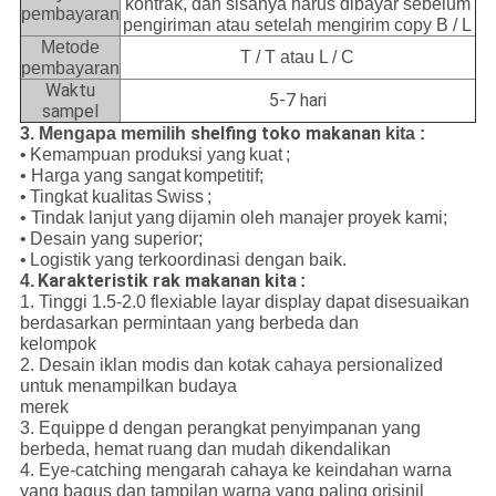
kontrak, dan sisanya harus dibayar sebelum
pembayaran
pengiriman atau setelah mengirim copy B / L
Metode
T / T atau L / C
pembayaran
Waktu
5-7 hari
sampel
shelfing toko makanan
3. Mengapa memilih
kita
:
•
Kemampuan produksi yang
kuat
;
• Harga yang sangat
kompetitif;
•
Tingkat kualitas
Swiss
;
• Tindak lanjut yang
dijamin oleh manajer proyek kami;
•
Desain yang superior;
•
Logistik yang terkoordinasi dengan baik.
Karakteristik rak makanan kita
4.
:
1. Tinggi 1.5-2.0 flexiable layar display dapat disesuaikan
berdasarkan permintaan yang berbeda dan
kelompok
2. Desain iklan modis dan kotak cahaya persionalized
untuk menampilkan budaya
merek
3. Equippe
d dengan perangkat penyimpanan yang
berbeda, hemat ruang dan mudah dikendalikan
4. Eye-catching mengarah cahaya ke keindahan warna
yang bagus dan tampilan warna yang paling orisinil