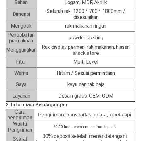
Bahan
Logam, MDF, Akrilik
Seluruh rak: 1200 * 700 * 1800mm /
Dimensi
disesuaikan
Mengetik
rak makanan ringan
Pengobatan
powder coating
permukaan
Rak display permen, rak makanan, hiasan
Menggunakan
snack store
Fitur
Multi Level
Warna
Hitam / Sesuai
permintaan
Gaya
kayu dan rak baja
Layanan
Desain gratis, OEM, ODM
2. Informasi Perdagangan
Cara
Pengiriman, transportasi udara, kereta api
pengiriman
Waktu
20-30 hari setelah menerima deposit
Pengiriman
30% deposit setelah menandatangani
Syarat