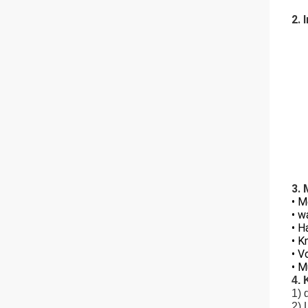
2.
3. 
• M
• w
• H
• K
• V
• M
4. 
1)
2)