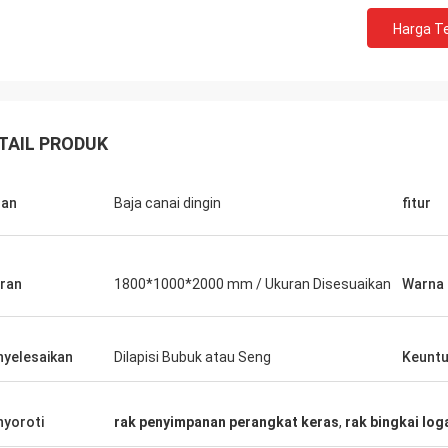
Harga Te
TAIL PRODUK
Fernando
Habeeb Ra
asih untuk rak anda Gudang
Terima kasih Coco. Banyak klien memuji
an olahraga saya terlihat tertib
toko pakaian saya. Sangat atraktif dan
han
Baja canai dingin
fitur
encana untuk
berkualitas sangat tingg
ukan showroom untuk barang
perawatan permukaan. Saya merasa
ya untuk
puas
ran
1800*1000*2000 mm / Ukuran Disesuaikan
Warna
angnya nanti.
yelesaikan
Dilapisi Bubuk atau Seng
Keunt
yoroti
rak penyimpanan perangkat keras
,
rak bingkai lo