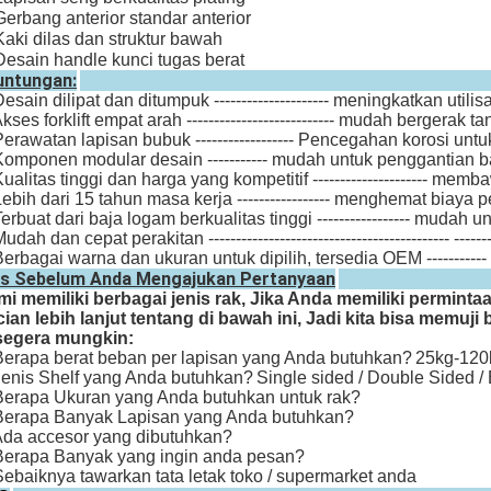
Gerbang anterior standar anterior
Kaki dilas dan struktur bawah
Desain handle kunci tugas berat
untungan:
Desain dilipat dan ditumpuk --------------------- meningkatkan util
Akses forklift empat arah --------------------------- mudah bergerak 
Perawatan lapisan bubuk ------------------ Pencegahan korosi un
Komponen modular desain ----------- mudah untuk penggantian 
Kualitas tinggi dan harga yang kompetitif --------------------- me
Lebih dari 15 tahun masa kerja ----------------- menghemat biaya
Terbuat dari baja logam berkualitas tinggi ----------------- mudah
Mudah dan cepat perakitan -------------------------------------------- ---
Berbagai warna dan ukuran untuk dipilih, tersedia OEM --------
ps Sebelum Anda Mengajukan Pertanyaan
mi memiliki berbagai jenis rak, Jika Anda memiliki permi
cian lebih lanjut tentang di bawah ini, Jadi kita bisa mem
segera mungkin:
Berapa berat beban per lapisan yang Anda butuhkan?
25kg-120k
Jenis Shelf yang Anda butuhkan?
Single sided / Double Sided /
Berapa Ukuran yang Anda butuhkan untuk rak?
Berapa Banyak Lapisan yang Anda butuhkan?
Ada accesor yang dibutuhkan?
Berapa Banyak yang ingin anda pesan?
Sebaiknya tawarkan tata letak toko / supermarket anda