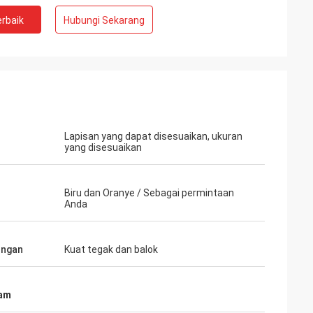
rbaik
Hubungi Sekarang
hman
Lapisan yang dapat disesuaikan, ukuran
yang disesuaikan
i untuk
Biru dan Oranye / Sebagai permintaan
Anda
ungan
Kuat tegak dan balok
gam