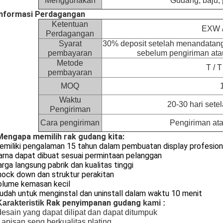
Menggunakan
Gudang, baju, p
 Informasi Perdagangan
Ketentuan
EXW /
Perdagangan
Syarat
30% deposit setelah menandatanga
pembayaran
sebelum pengiriman atau
Metode
T / T
pembayaran
MOQ
Waktu
20-30 hari sete
Pengiriman
Cara pengiriman
Pengiriman ata
Mengapa memilih rak gudang kita:
emiliki pengalaman 15 tahun dalam pembuatan display profesion
arna dapat dibuat sesuai permintaan pelanggan
arga langsung pabrik dan kualitas tinggi
nock down dan struktur perakitan
olume kemasan kecil
udah untuk menginstal dan uninstall dalam waktu 10 menit
Rak penyimpanan gudang
Karakteristik
kami
:
desain yang dapat dilipat dan dapat ditumpuk
Lapisan seng berkualitas plating