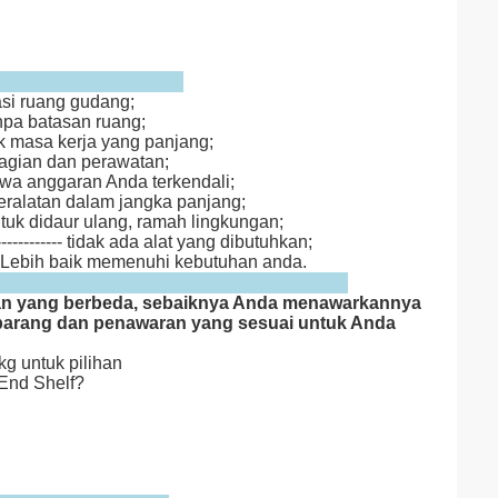
isasi ruang gudang;
tanpa batasan ruang;
tuk masa kerja yang panjang;
bagian dan perawatan;
mbawa anggaran Anda terkendali;
 peralatan dalam jangka panjang;
 untuk didaur ulang, ramah lingkungan;
--------------- tidak ada alat yang dibutuhkan;
--- Lebih baik memenuhi kebutuhan anda.
ntaan yang berbeda, sebaiknya Anda menawarkannya
uji barang dan penawaran yang sesuai untuk Anda
g untuk pilihan
 End Shelf?