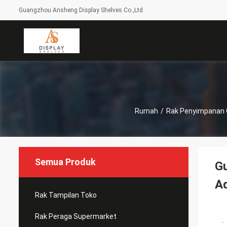
Guangzhou Ansheng Display Shelves Co.,Ltd
Rumah
/
Rak Penyimpanan
Semua Produk
Gu
Ad
Rak Tampilan Toko
Rak Peraga Supermarket