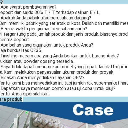
Q
Apa syarat pembayarannya?
deposit dan saldo 30% T / T terhadap salinan B / L.
Apakah Anda pabrik atau perusahaan dagang?
Kami memiliki pabrik yang terletak di kota Dalian dan memiliki mes
Berapa waktu pengiriman perusahaan anda?
Ini tergantung pada jumlah produk dan jenis produk, biasanya pro
erima deposit.
Apa bahan yang digunakan untuk produk Anda?
Baja berkualitas Q235.
Finishing macam apa yang Anda berikan untuk barang Anda?
Lukisan atau powder coating tersedia.
Saya tidak dapat menemukan model yang tepat dari daftar prod
Ya, kami melakukan penyesuaian ukuran produk dan proyek.
Bisakah Anda menyediakan Layanan OEM?
Tentu, kami bisa menyediakan ini, tapi jumlah rak supermarket haru
Dapatkah saya memesan contoh atau uji coba untuk diuji?
Tentu, Anda dipersilahkan.
ara produk