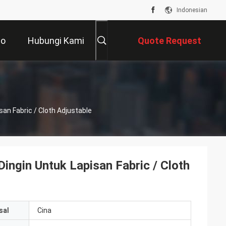
Indonesian
eo
Hubungi Kami
Quote Request
Suatu
an Fabric / Cloth Adjustable
ngin Untuk Lapisan Fabric / Cloth
sal
Cina