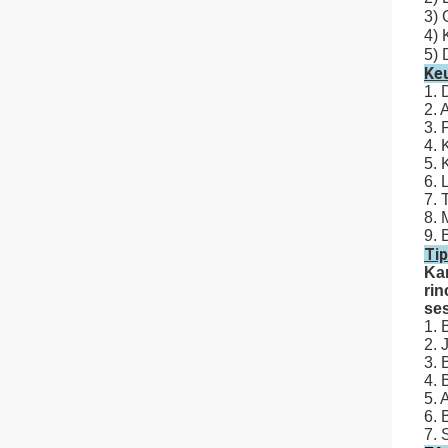
3)
4)
5)
Ke
1. 
2. 
3. 
4. 
5. 
6. 
7. 
8. 
9. 
Ti
Ka
rin
se
1. 
2. 
3. 
4. 
5. 
6. 
7. 