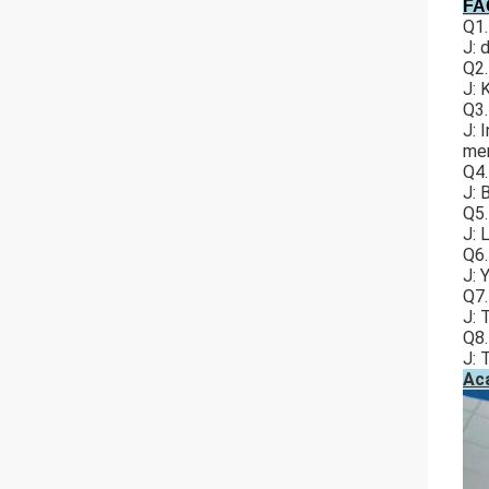
FA
Q1.
J: 
Q2.
J: 
Q3.
J: 
men
Q4.
J: 
Q5.
J: 
Q6.
J: 
Q7.
J: 
Q8.
J: 
Ac