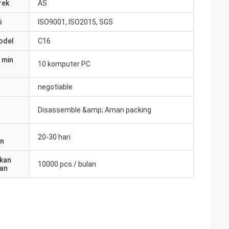
rek
AS
i
ISO9001, ISO2015, SGS
odel
C16
 min
10 komputer PC
negotiable
Disassemble &amp; Aman packing
20-30 hari
an
kan
10000 pcs / bulan
an