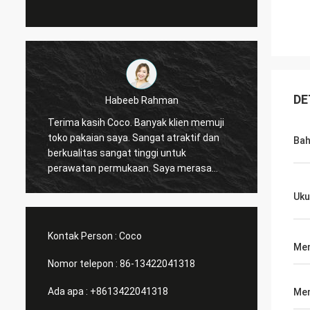
DE
Marco galletti
Anda selalu melakukan pekerjaan dengan
Terima k
baik untuk saya! Rak etalase toko natal
peralat
Ba
telah tiba. Setelah menginstal, kami akan
sekarang. Dan saya ber
mengirimkan gambar. Terimakasih
melak
banyak.
olahraga. Bantu sa
Uku
meranc
Kontak Person :
Coco
Men
Nomor telepon :
86-13422041318
Ada apa :
+8613422041318
Men