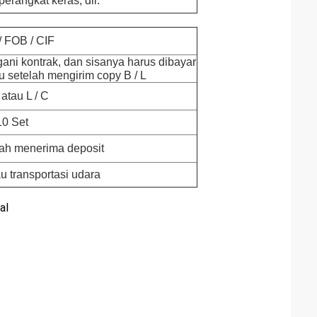
erangkat keras, dll.
 FOB / CIF
ni kontrak, dan sisanya harus dibayar
 setelah mengirim copy B / L
 atau L / C
10 Set
lah menerima deposit
u transportasi udara
al