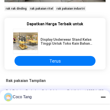
rak rak dinding
rak pakaian ritel
rak pakaian industri
Dapatkan Harga Terbaik untuk
Display Underwear Stand Kelas
Tinggi Untuk Toko Kain Bahan
Kayu
Terus
Rak pakaian Tampilan
Rak Pakaian Berbahan Colorful dengan Rak Kabinet 1200 * 400
* 2000mm
Coco Tang
5 Lapisan Ritel Pakaian Ritel Kayu Untuk Celana OEM / ODM
Tersedia