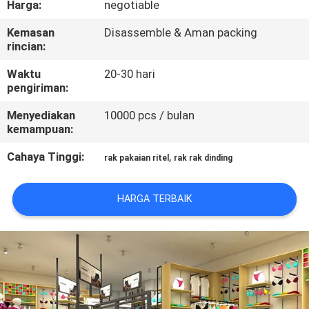
Harga:
negotiable
KONTROL
Kemasan
Disassemble & Aman packing
rincian:
KUALITAS
Waktu
20-30 hari
pengiriman:
HUBUNGI
Menyediakan
10000 pcs / bulan
KAMI
kemampuan:
Cahaya Tinggi:
,
rak pakaian ritel
rak rak dinding
PERMINTAAN
PENAWARAN
HARGA TERBAIK
SITEMAP
PRIVACY
POLICY