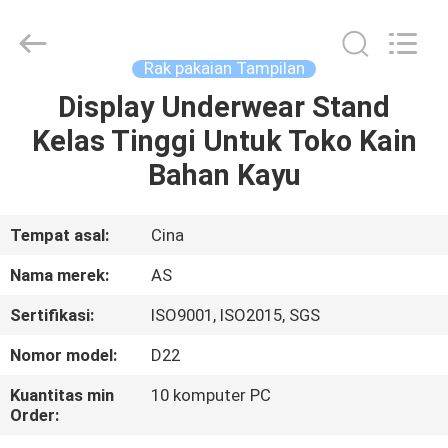
Guangzhou
Ansheng
Display
Shelves
Co.,Ltd.
Rak pakaian Tampilan
All
Rights
Reserved.
Display Underwear Stand
RUMAH
Kelas Tinggi Untuk Toko Kain
PRODUK
Bahan Kayu
VIDEO
Tempat asal:
Cina
Nama merek:
AS
TENTANG
Sertifikasi:
ISO9001, ISO2015, SGS
KAMI
Nomor model:
D22
TUR
Kuantitas min
10 komputer PC
Order:
PABRIK