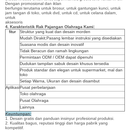
Dengan promosional dan iklan
berfungsi terutama untuk brosur, untuk gantungan kunci, untuk
jam tangan di toko, untuk dvd, untuk cd, untuk celana dalam,
untuk
aksesoris
4. Karakteristik Rak Pajangan Olahraga Kami:
fitur
Struktur yang kuat dan desain morden
Mudah Dirakit;Pasang lembar instruksi yang disediakan
Suasana modis dan desain inovatif
Tidak Beracun dan ramah lingkungan
Permintaan ODM / OEM dapat dipenuhi
Dudukan tampilan sabuk desain khusus tersedia
Produk standar dan elegan untuk supermarket, mal dan
toko
Setiap Warna, Ukuran dan desain disambut
Aplikasi
Pusat perbelanjaan
Toko olahraga
Pusat Olahraga
Lainnya
Keuntungan:
1. Desain gratis dan panduan insinyur profesional produksi.
2. Kualitas bagus, reputasi tinggi dan harga pabrik yang
kompetitif.