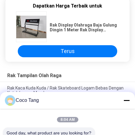
Dapatkan Harga Terbaik untuk
Rak Display Olahraga Baja Gulung
Dingin 1 Meter Rak Display
Olahraga
Terus
Rak Tampilan Olah Raga
Rak Kaca Kuda Kuda / Rak Skateboard Logam Bebas Dengan
Kotak Lampu Merah
Coco Tang
Mobile Sports Display Rack Elektroplating Steel Basketball
Hook Untuk Panel Slat
8:04 AM
Layar Scooter Black Scooter / Scooter Display Berdiri Bahan
Baja Gulung Dingin
Good day, what product are you looking for?