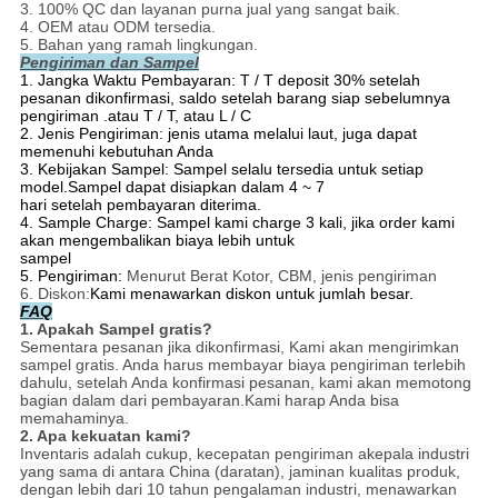
3. 100% QC dan layanan purna jual yang sangat baik.
4. OEM atau ODM tersedia.
5. Bahan yang ramah lingkungan.
Pengiriman dan Sampel
1. Jangka Waktu Pembayaran: T / T deposit 30% setelah
pesanan dikonfirmasi, saldo setelah barang siap sebelumnya
pengiriman .atau T / T, atau L / C
2. Jenis Pengiriman: jenis utama melalui laut, juga dapat
memenuhi kebutuhan Anda
3. Kebijakan Sampel: Sampel selalu tersedia untuk setiap
model.Sampel dapat disiapkan dalam 4 ~ 7
hari setelah pembayaran diterima.
4. Sample Charge: Sampel kami charge 3 kali, jika order kami
akan mengembalikan biaya lebih untuk
sampel
5. Pengiriman:
Menurut Berat Kotor, CBM, jenis pengiriman
6. Diskon:
Kami menawarkan diskon untuk jumlah besar.
FAQ
1. Apakah
Sampel gratis?
Sementara pesanan jika dikonfirmasi, Kami akan mengirimkan
sampel gratis. Anda harus membayar biaya pengiriman terlebih
dahulu, setelah Anda
konfirmasi pesanan,
kami akan memotong
bagian dalam dari pembayaran.Kami harap Anda bisa
memahaminya.
2. Apa kekuatan kami?
Inventaris adalah
cukup
, kecepatan pengiriman a
kepala industri
yang sama di antara China (daratan),
jaminan kualitas produk,
dengan lebih dari 10 tahun pengalaman industri, menawarkan