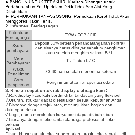
►BANGUN UNTUK TERAKHIR: Kualitas-Dibangun untuk
Bertahun-tahun.Set Up dalam Detik;Tidak Ada Alat Yang
Dibutuhkan.
► PERMUKAAN TANPA GOSONG: Permukaan Karet Tidak Akan
Menggores Raket Tenis.
2. Informasi Perdagangan
Ketentuan
EXW / FOB / CIF
Perdagangan
Deposit 30% setelah penandatanganan kontrak,
Syarat
dan sisanya harus dibayar sebelum pengiriman
pembayaran
atau setelah mengirim salinan B / L.
Cara
T / T atau L / C
Pembayaran
Waktu
20-30 hari setelah menerima setoran
Pengiriman
Cara
Pengiriman atau transportasi udara
pengiriman
3. Rincian cepat untuk rak display olahraga kami:
√.Rak display kaus kaki berdiri di lantai desain yang fleksibel
√.Ukuran, struktur dapat disesuaikan sesuai kebutuhan Anda
√.Biasanya dengan tajuk atas, menunjukkan bagian dan
dukungan dasar
√.Logo, nama merek, dan karya seni dapat diubah-ubah
√.Biasanya dengan toko rantai olahraga profesional, toko
pakaian
Aplikasi
Dibuat khusus untuk toko, supermarket, grosir, toko rantai ... dll.