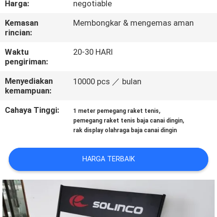
Harga:
negotiable
KONTROL
Kemasan
Membongkar & mengemas aman
rincian:
KUALITAS
Waktu
20-30 HARI
pengiriman:
HUBUNGI
Menyediakan
10000 pcs ／ bulan
KAMI
kemampuan:
Cahaya Tinggi:
,
1 meter pemegang raket tenis
PERMINTAAN
,
pemegang raket tenis baja canai dingin
PENAWARAN
rak display olahraga baja canai dingin
HARGA TERBAIK
SITEMAP
PRIVACY
POLICY