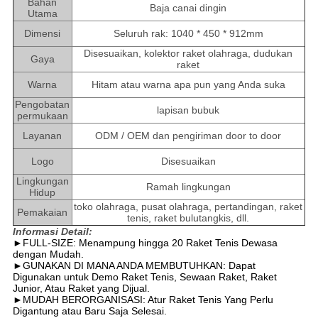
Bahan
Baja canai dingin
Utama
Dimensi
Seluruh rak: 1040 * 450 * 912mm
Disesuaikan, kolektor raket olahraga, dudukan
Gaya
raket
Warna
Hitam atau warna apa pun yang Anda suka
Pengobatan
lapisan bubuk
permukaan
Layanan
ODM / OEM dan pengiriman door to door
Logo
Disesuaikan
Lingkungan
Ramah lingkungan
Hidup
toko olahraga, pusat olahraga, pertandingan, raket
Pemakaian
tenis, raket bulutangkis, dll.
Informasi Detail:
►FULL-SIZE: Menampung hingga 20 Raket Tenis Dewasa
dengan Mudah.
►GUNAKAN DI MANA ANDA MEMBUTUHKAN: Dapat
Digunakan untuk Demo Raket Tenis, Sewaan Raket, Raket
Junior, Atau Raket yang Dijual.
►MUDAH BERORGANISASI: Atur Raket Tenis Yang Perlu
Digantung atau Baru Saja Selesai.