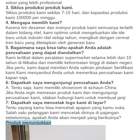
solusi yang lebih profesional.
3.
Siklus produksi produk kami.
Siklus produksi kami sekitar 7-15 hari, dan kapasitas produksi
kami 100000 per minggu.
4. Mengapa memilih kami?
Karena tim desainer dan insinyur produk kami semuanya terlatih
dalam bidang ritel, kami optimis untuk mengeluarkan ide-ide
baru untuk industri ritel setiap tahun, mengikuti dengan cermat
tren baru yang ditetapkan oleh generasi baru.
5. Bagaimana saya bisa tahu apakah Anda adalah
perusahaan yang dapat diandalkan?
Kami terlibat dalam peralatan supermarket selama lebih dari 10
tahun di Alibaba dan memiliki kehormatan tinggi di dalam negeri.
Jika perlu, kami dapat memberi Anda salinan pindaian Sertifikasi
kami.Kami menyambut Anda untuk memeriksa perusahaan kami
kapan saja.
6: Dapatkah saya mengunjungi perusahaan Anda?
A: Tentu saja, kami memiliki showroom di sichaun China.
Jika Anda ingin memesan produk kami dan mengunjungi
perusahaan kami, silakan hubungi kami untuk membuat janji
7: Dapatkah saya mencetak logo kami di layar?
Tentu sayang kamu bisa mencetak apapun yang kamu suka.
Salah satu pelanggan kami mencetak dirinya di pajangan
sebelumnya, apakah Anda akan menjadi yang berikutnya?
Produk menunjukkan