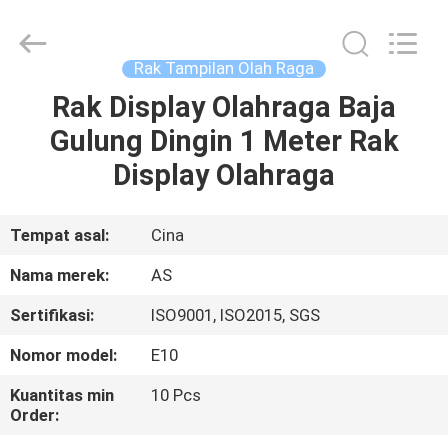
Guangzhou
Ansheng
Display
Shelves
Co.,Ltd.
Rak Tampilan Olah Raga
All
Rights
Reserved.
Rak Display Olahraga Baja
RUMAH
Gulung Dingin 1 Meter Rak
PRODUK
Display Olahraga
VIDEO
Tempat asal:
Cina
Nama merek:
AS
TENTANG
Sertifikasi:
ISO9001, ISO2015, SGS
KAMI
Nomor model:
E10
TUR
Kuantitas min
10 Pcs
Order:
PABRIK