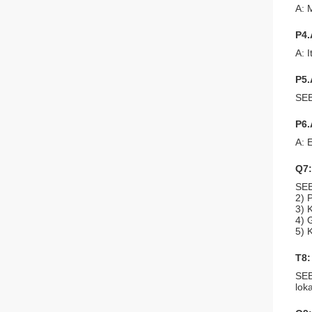
A: 
P4.
A: 
P5.
SE
P6.
A: 
Q7:
SE
2) 
3) 
4) 
5) 
T8:
SE
lok