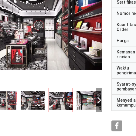
Sertifikas
Nomor m
Kuantitas
Order
Harga
Kemasan
rincian
Waktu
pengirim
Syarat-s
pembaya
Menyedia
kemampu