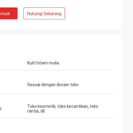
rbaik
Hubungi Sekarang
ahman
Kulit hitam mulia
gi untuk
a
Sesuai dengan desain toko
Toko kosmetik, toko kecantikan, toko
i
rantai, dll.