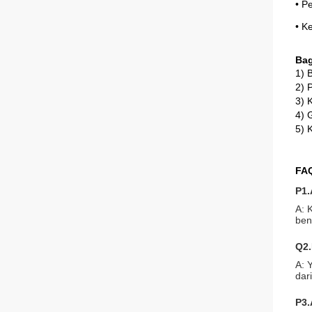
• P
• K
Bag
1) 
2) 
3) 
4) 
5) 
FA
P1.
A: 
ben
Q2.
A: 
dar
P3