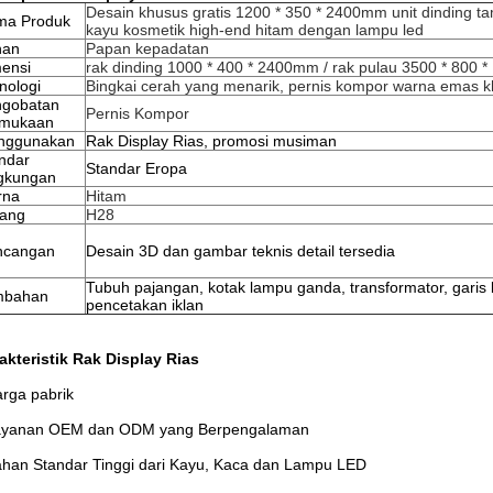
Desain khusus gratis 1200 * 350 * 2400mm unit dinding ta
ma Produk
kayu kosmetik high-end hitam dengan lampu led
han
Papan kepadatan
ensi
rak dinding 1000 * 400 * 2400mm / rak pulau 3500 * 800
nologi
Bingkai cerah yang menarik, pernis kompor warna emas k
ngobatan
Pernis Kompor
rmukaan
nggunakan
Rak Display Rias, promosi musiman
ndar
Standar Eropa
gkungan
rna
Hitam
ang
H28
ncangan
Desain 3D dan gambar teknis detail tersedia
Tubuh pajangan, kotak lampu ganda, transformator, garis
mbahan
pencetakan iklan
akteristik Rak Display Rias
arga pabrik
ayanan OEM dan ODM yang Berpengalaman
ahan Standar Tinggi dari Kayu, Kaca dan Lampu LED