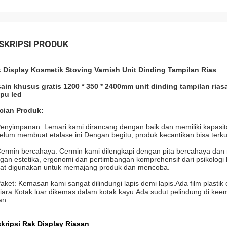
SKRIPSI PRODUK
 Display Kosmetik Stoving Varnish Unit Dinding Tampilan Rias
ain khusus gratis 1200 * 350 * 2400mm unit dinding tampilan ri
pu led
cian Produk:
Penyimpanan: Lemari kami dirancang dengan baik dan memiliki kapas
elum membuat etalase ini.Dengan begitu, produk kecantikan bisa terk
Cermin bercahaya: Cermin kami dilengkapi dengan pita bercahaya da
gan estetika, ergonomi dan pertimbangan komprehensif dari psikologi
at digunakan untuk memajang produk dan mencoba.
Paket: Kemasan kami sangat dilindungi lapis demi lapis.Ada film plastik
iara.Kotak luar dikemas dalam kotak kayu.Ada sudut pelindung di ke
n.
kripsi Rak Display Riasan