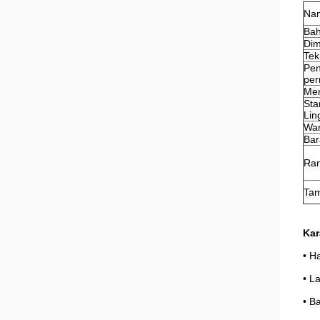
Na
Ba
Dim
Tek
Pe
pe
Me
Sta
Lin
Wa
Bar
Ra
Ta
Kar
• H
• L
• B