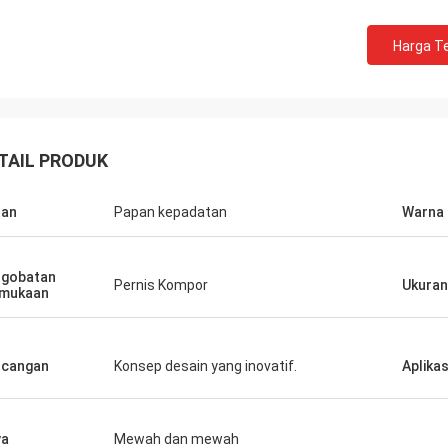
Harga Te
Fernando
Habeeb R
TAIL PRODUK
 kasih untuk rak anda Gudang
Terima kasih Coco. Banyak klien memuji
atan olahraga saya terlihat tertib
toko pakaian saya. Sangat atraktif dan
han
Papan kepadatan
Warna
berencana untuk
berkualitas sangat ting
ukan showroom untuk barang
perawatan permukaan. Saya meras
 saya untuk
puas
gobatan
Pernis Kompor
Ukuran
cangnya nanti.
rmukaan
ncangan
Konsep desain yang inovatif.
Aplikas
ya
Mewah dan mewah