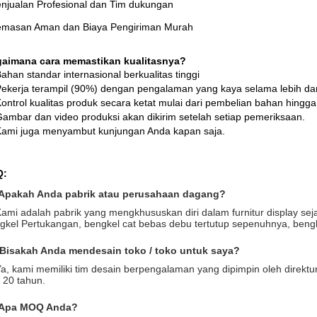
enjualan Profesional dan Tim dukungan
emasan Aman dan Biaya Pengiriman Murah
aimana cara memastikan kualitasnya?
Bahan standar internasional berkualitas tinggi
Pekerja terampil (90%) dengan pengalaman yang kaya selama lebih dar
Kontrol kualitas produk secara ketat mulai dari pembelian bahan hing
Gambar dan video produksi akan dikirim setelah setiap pemeriksaan.
Kami juga menyambut kunjungan Anda kapan saja.
Q:
Apakah Anda pabrik atau perusahaan dagang?
Kami adalah pabrik yang mengkhususkan diri dalam furnitur display s
gkel Pertukangan, bengkel cat bebas debu tertutup sepenuhnya, bengk
Bisakah Anda mendesain toko / toko untuk saya?
Ya, kami memiliki tim desain berpengalaman yang dipimpin oleh direktu
i 20 tahun.
.Apa MOQ Anda?