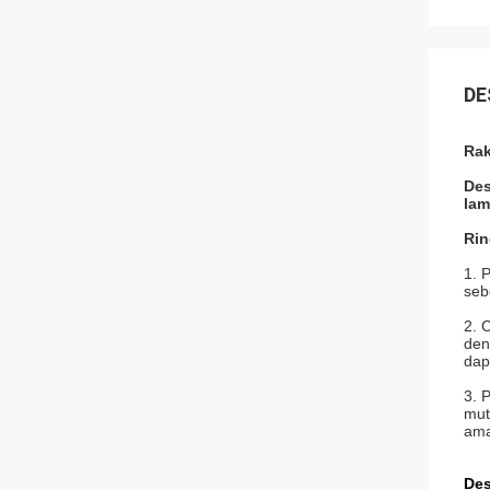
DE
Rak
Des
lam
Rin
1. 
seb
2. 
den
dap
3. 
mut
ama
Des