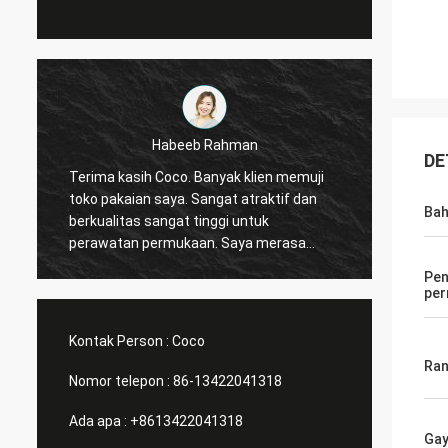
Marco galletti
DE
Anda selalu melakukan pekerjaan dengan
Terima
baik untuk saya! Rak etalase toko natal
peral
Ba
telah tiba. Setelah menginstal, kami akan
sekarang. Dan saya 
mengirimkan gambar. Terimakasih
melak
banyak.
olahraga. Bantu
Pen
meran
pe
Kontak Person :
Coco
Ra
Nomor telepon :
86-13422041318
Ada apa :
+8613422041318
Ga