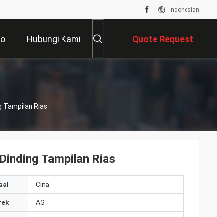
Indonesian
eo
Hubungi Kami
Quote Request
Suatu
g Tampilan Rias
 Dinding Tampilan Rias
sal
Cina
rek
AS