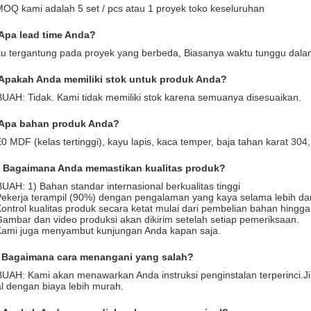
MOQ kami adalah 5 set / pcs atau 1 proyek toko keseluruhan
Apa lead time Anda?
Itu tergantung pada proyek yang berbeda, Biasanya waktu tunggu dala
Apakah Anda memiliki stok untuk produk Anda?
BUAH:
Tidak. Kami tidak memiliki stok karena semuanya disesuaikan.
Apa bahan produk Anda?
E0 MDF (kelas tertinggi), kayu lapis, kaca temper, baja tahan karat 304
 Bagaimana Anda memastikan kualitas produk?
BUAH:
1) Bahan standar internasional berkualitas tinggi
Pekerja terampil (90%) dengan pengalaman yang kaya selama lebih dar
Kontrol kualitas produk secara ketat mulai dari pembelian bahan hing
Gambar dan video produksi akan dikirim setelah setiap pemeriksaan.
Kami juga menyambut kunjungan Anda kapan saja.
 Bagaimana cara menangani yang salah?
BUAH:
Kami akan menawarkan Anda instruksi penginstalan terperinci.Ji
al dengan biaya lebih murah.