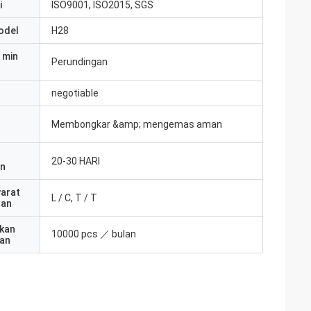
i
ISO9001, ISO2015, SGS
odel
H28
 min
Perundingan
negotiable
Membongkar &amp; mengemas aman
20-30 HARI
an
yarat
L / C, T / T
ran
kan
10000 pcs ／ bulan
an