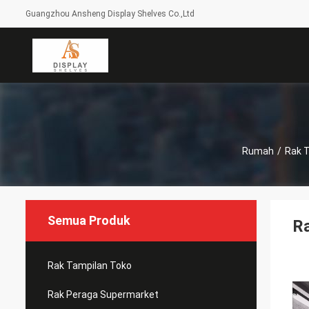
Guangzhou Ansheng Display Shelves Co.,Ltd
Rumah
/
Rak 
Semua Produk
Ra
Rak Tampilan Toko
Rak Peraga Supermarket