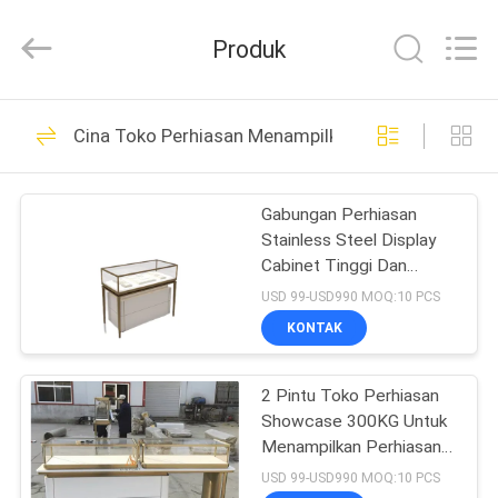
Guangzhou
Ansheng
Display
Produk
Shelves
Co.,Ltd.
All
Rights
Reserved.
RUMAH
41
Cina Toko Perhiasan Menampilkan
Rak Tampilan Toko
PRODUK
Gabungan Perhiasan
Stainless Steel Display
VIDEO
Cabinet Tinggi Dan
Pendek Dengan Lampu
USD 99-USD990 MOQ:10 PCS
LED 4000K
TENTANG
KONTAK
39
KAMI
Rak Peraga
2 Pintu Toko Perhiasan
Showcase 300KG Untuk
TUR
Supermarket
Menampilkan Perhiasan
PABRIK
Secara Profesional
USD 99-USD990 MOQ:10 PCS