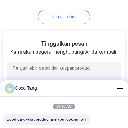
14
Lihat Lebih
Rak Sepatu
Tinggalkan pesan
Kami akan segera menghubungi Anda kembali!
17
Rak Makanan
Coco Tang
10:30 AM
Good day, what product are you looking for?