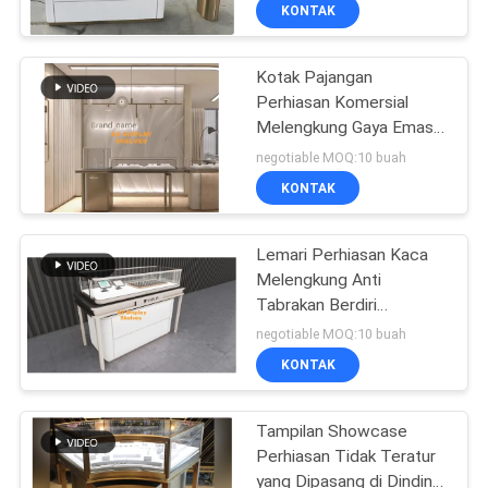
KONTAK
KONTROL
Kotak Pajangan
KUALITAS
32
Perhiasan Komersial
Melengkung Gaya Emas
Rak Penyimpanan
HUBUNGI
Stainless Steel
negotiable MOQ:10 buah
Gudang
KAMI
KONTAK
PERMINTAAN
Lemari Perhiasan Kaca
Melengkung Anti
PENAWARAN
Tabrakan Berdiri
51
Perhiasan Berlapis Emas
negotiable MOQ:10 buah
SITEMAP
Toko Perhiasan
KONTAK
Menampilkan
PRIVACY
Tampilan Showcase
Perhiasan Tidak Teratur
POLICY
yang Dipasang di Dinding