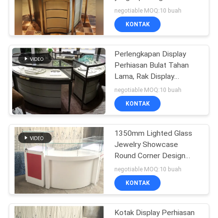
Dengan Lampu LED 3
negotiable MOQ:10 buah
Warna
KONTAK
10
Rak Tampilan Olah
Perlengkapan Display
Perhiasan Bulat Tahan
Raga
Lama, Rak Display
Perhiasan Emas SS
negotiable MOQ:10 buah
Kustom
KONTAK
1350mm Lighted Glass
22
Jewelry Showcase
Rak pakaian
Round Corner Design
Dengan Penguncian
negotiable MOQ:10 buah
Tampilan
KONTAK
Kotak Display Perhiasan