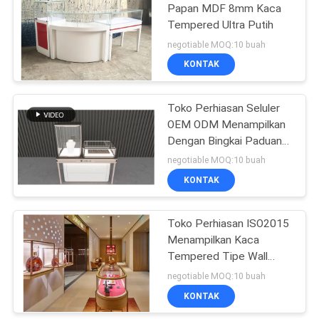
Papan MDF 8mm Kaca
Tempered Ultra Putih
14
negotiable MOQ:10 buah
Rak Tampilan
KONTAK
Farmasi
Toko Perhiasan Seluler
OEM ODM Menampilkan
Dengan Bingkai Paduan
Aluminium
negotiable MOQ:10 buah
KONTAK
39
Rak Tampilan
Toko Perhiasan ISO2015
Menampilkan Kaca
Kosmetik
Tempered Tipe Wall
Hung 3C
negotiable MOQ:10 buah
KONTAK