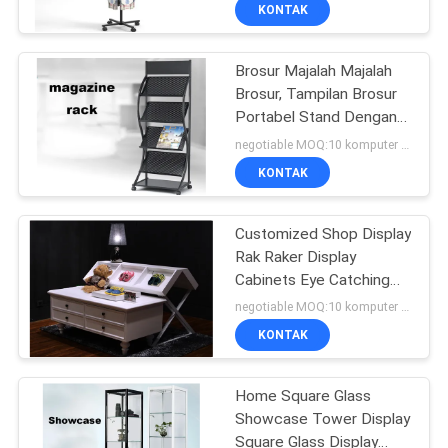
KONTAK
KONTROL
Brosur Majalah Majalah
KUALITAS
32
Brosur, Tampilan Brosur
Portabel Stand Dengan
Rak Penyimpanan
HUBUNGI
Desain Logo
negotiable MOQ:10 komputer PC
Gudang
KAMI
KONTAK
PERMINTAAN
Customized Shop Display
Rak Raker Display
PENAWARAN
Cabinets Eye Catching
51
Design
negotiable MOQ:10 komputer PC
SITEMAP
Toko Perhiasan
KONTAK
Menampilkan
PRIVACY
Home Square Glass
Showcase Tower Display
POLICY
Square Glass Display