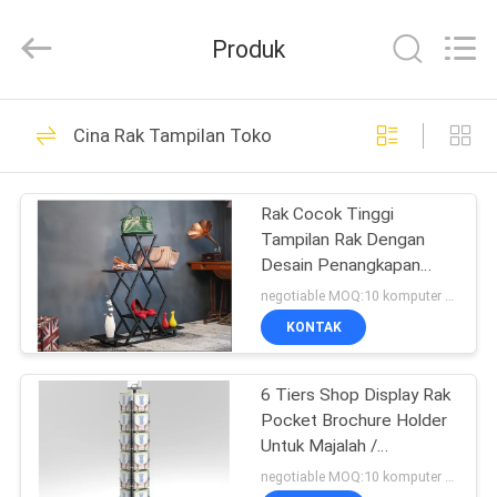
Guangzhou
Ansheng
Display
Produk
Shelves
Co.,Ltd.
All
Rights
Reserved.
RUMAH
41
Cina Rak Tampilan Toko
Rak Tampilan Toko
PRODUK
Rak Cocok Tinggi
Tampilan Rak Dengan
VIDEO
Desain Penangkapan
Mata Tipe Vertikal
negotiable MOQ:10 komputer PC
TENTANG
KONTAK
39
KAMI
Rak Peraga
6 Tiers Shop Display Rak
Pocket Brochure Holder
TUR
Supermarket
Untuk Majalah /
PABRIK
Periklanan
negotiable MOQ:10 komputer PC