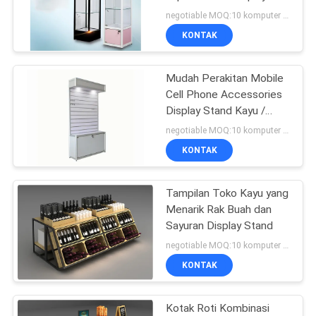
Case for Collectibles
negotiable MOQ:10 komputer PC
KONTAK
10
Rak Tampilan Olah
Mudah Perakitan Mobile
Cell Phone Accessories
Raga
Display Stand Kayu /
Bahan Logam
negotiable MOQ:10 komputer PC
KONTAK
Tampilan Toko Kayu yang
22
Menarik Rak Buah dan
Rak pakaian
Sayuran Display Stand
negotiable MOQ:10 komputer PC
Tampilan
KONTAK
Kotak Roti Kombinasi