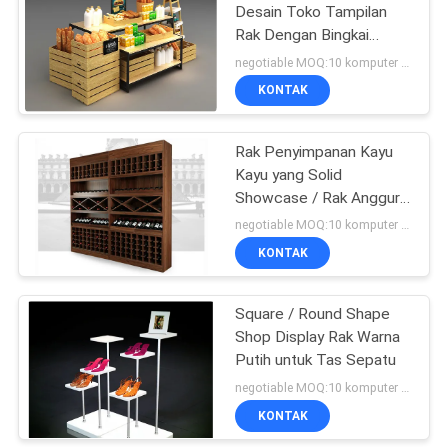
Desain Toko Tampilan
Rak Dengan Bingkai
14
Logam
negotiable MOQ:10 komputer PC
Rak Tampilan
KONTAK
Farmasi
Rak Penyimpanan Kayu
Kayu yang Solid
Showcase / Rak Anggur
Komersial Gaya Nostalgia
negotiable MOQ:10 komputer PC
KONTAK
39
Rak Tampilan
Square / Round Shape
Shop Display Rak Warna
Kosmetik
Putih untuk Tas Sepatu
negotiable MOQ:10 komputer PC
KONTAK