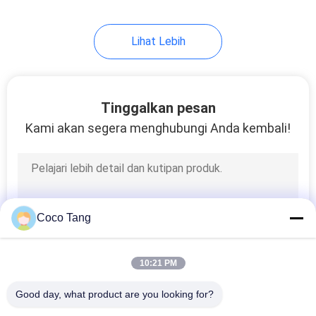
14
Lihat Lebih
Rak Sepatu
Tinggalkan pesan
Kami akan segera menghubungi Anda kembali!
17
Rak Makanan
Coco Tang
10:21 PM
Good day, what product are you looking for?