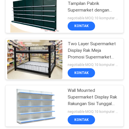
Tampilan Pabrik
Supermarket dengan
Aksesoris Hook /
negotiable MOQ:10 komputer PC
Keranjang
KONTAK
Two Layer Supermarket
Display Rak Meja
Promosi Supermarket
Dengan Kabinet
negotiable MOQ:10 komputer PC
Penyimpanan
KONTAK
Wall Mounted
Supermarket Display Rak
Rakungan Sisi Tunggal
Tampak Tahan Air
negotiable MOQ:10 komputer PC
KONTAK