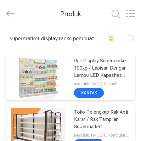
Guangzhou
Ansheng
Display
Produk
Shelves
Co.,Ltd.
All
Rights
Reserved.
RUMAH
supermarket display racks pembuatan online
PRODUK
Rak Display Supermarket
100kg / Lapisan Dengan
VIDEO
Lampu LED Kapasitas
65Kg
negotiable MOQ:10 buah
TENTANG
KONTAK
KAMI
Toko Pelengkap Rak Anti
Karat / Rak Tampilan
TUR
Supermarket
PABRIK
negotiable MOQ:10 komputer PC