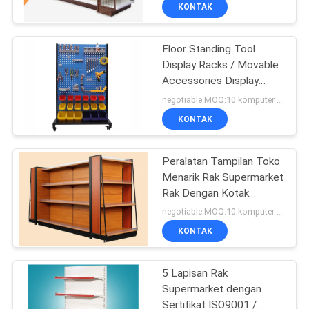
KONTAK
KONTROL
Floor Standing Tool
KUALITAS
Display Racks / Movable
Accessories Display
HUBUNGI
Rack Untuk Toko
negotiable MOQ:10 komputer PC
Hardware
KAMI
KONTAK
PERMINTAAN
Peralatan Tampilan Toko
Menarik Rak Supermarket
PENAWARAN
Rak Dengan Kotak
Cahaya
negotiable MOQ:10 komputer PC
SITEMAP
KONTAK
PRIVACY
5 Lapisan Rak
Supermarket dengan
POLICY
Sertifikat ISO9001 /