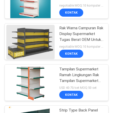
ISO2015 / SGS
negotiable MOQ:10 komputer PC
KONTAK
Rak Warna Campuran Rak
Display Supermarket
Tugas Berat OEM Untuk
Toko
negotiable MOQ:10 komputer PC
KONTAK
Tampilan Supermarket
Ramah Lingkungan Rak
Tampilan Supermarket
Melindungi Proteksi
USD 40-70/set MOQ:50 set
Korosi
KONTAK
Strip Type Back Panel