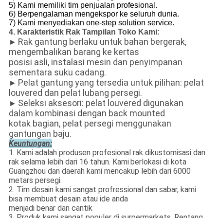
5) Kami memiliki tim penjualan profesional.
6) Berpengalaman mengekspor ke seluruh dunia.
7) Kami menyediakan one-step solution service.
4. Karakteristik Rak Tampilan Toko Kami:
Rak gantung berlaku untuk bahan bergerak,
►
mengembalikan barang ke kertas
posisi asli, instalasi mesin dan penyimpanan
sementara suku cadang.
Pelat gantung yang tersedia untuk pilihan: pelat
►
louvered dan pelat lubang persegi.
Seleksi aksesori: pelat louvered digunakan
►
dalam kombinasi dengan back mounted
kotak bagian, pelat persegi menggunakan
gantungan baju.
Keuntungan:
1. Kami adalah produsen profesional rak dikustomisasi dan
rak selama lebih dari 16 tahun. Kami
berlokasi di kota
Guangzhou dan daerah kami mencakup lebih dari 6000
metars persegi.
2. Tim desain kami sangat profressional dan sabar, kami
bisa membuat desain atau ide anda
menjadi benar dan cantik
3. Produk kami sangat populer di surpermarkets. Rentang