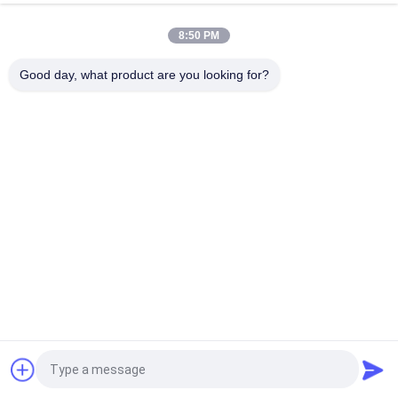
Tunggal
8:50 PM
Rak Display Supermarket Gondola yang Dapat Disetel, Rak
Toko Kelontong
Good day, what product are you looking for?
Bad Request
Semua
Rak Peraga 
Rak Tampilan Toko
Supermarket
Rak Penyimpanan 
Toko Perhiasan 
Gudang
Menampilkan
Rak Tampilan Olah 
Rak Pakaian 
Raga
Tampilan
Rak Tampilan 
Rak Tampilan 
Farmasi
Kosmetik
Quote request suatu