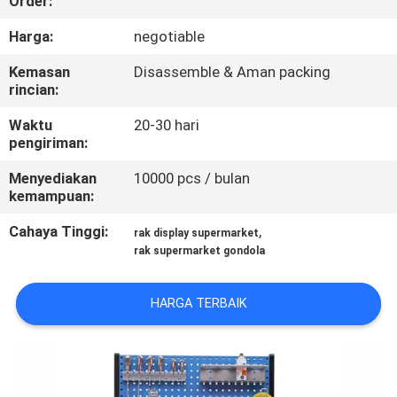
Order:
KONTROL
Harga:
negotiable
KUALITAS
Kemasan
Disassemble & Aman packing
rincian:
HUBUNGI
Waktu
20-30 hari
pengiriman:
KAMI
Menyediakan
10000 pcs / bulan
kemampuan:
PERMINTAAN
Cahaya Tinggi:
,
rak display supermarket
PENAWARAN
rak supermarket gondola
SITEMAP
HARGA TERBAIK
PRIVACY
POLICY