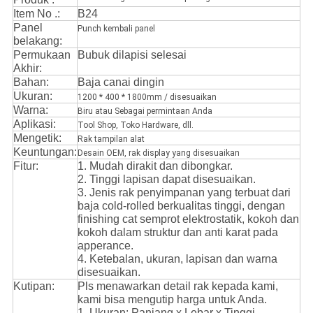
Item No .:
B24
Panel
Punch kembali panel
belakang:
Permukaan
Bubuk dilapisi selesai
Akhir:
Bahan:
Baja canai dingin
Ukuran:
1200 * 400 * 1800mm / disesuaikan
Warna:
Biru atau Sebagai permintaan Anda
Aplikasi:
Tool Shop, Toko Hardware, dll.
Mengetik:
Rak tampilan alat
Keuntungan:
Desain OEM, rak display yang disesuaikan
Fitur:
1. Mudah dirakit dan dibongkar.
2. Tinggi lapisan dapat disesuaikan.
3. Jenis rak penyimpanan yang terbuat dari
baja cold-rolled berkualitas tinggi, dengan
finishing cat semprot elektrostatik, kokoh dan
kokoh dalam struktur dan anti karat pada
apperance.
4. Ketebalan, ukuran, lapisan dan warna
disesuaikan.
Kutipan:
Pls menawarkan detail rak kepada kami,
kami bisa mengutip harga untuk Anda.
1. Ukuran: Panjang x Lebar x Tinggi