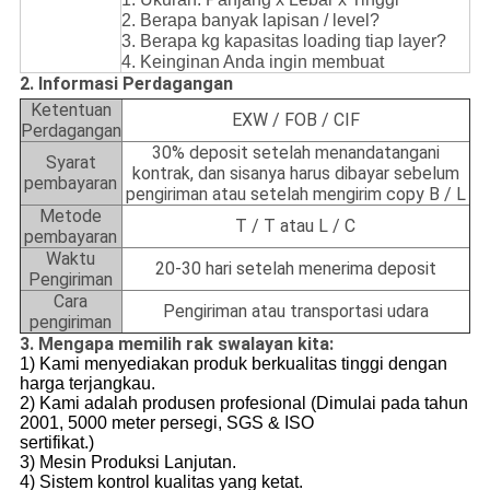
2. Berapa banyak lapisan / level?
3. Berapa kg kapasitas loading tiap layer?
4. Keinginan Anda ingin membuat
2. Informasi Perdagangan
Ketentuan
EXW / FOB / CIF
Perdagangan
30% deposit setelah menandatangani
Syarat
kontrak, dan sisanya harus dibayar sebelum
pembayaran
pengiriman atau setelah mengirim copy B / L
Metode
T / T atau L / C
pembayaran
Waktu
20-30 hari setelah menerima deposit
Pengiriman
Cara
Pengiriman atau transportasi udara
pengiriman
3. Mengapa memilih rak swalayan kita:
1) Kami menyediakan produk berkualitas tinggi dengan
harga terjangkau.
2) Kami adalah produsen profesional (Dimulai pada tahun
2001, 5000 meter persegi, SGS & ISO
sertifikat.)
3) Mesin Produksi Lanjutan.
4) Sistem kontrol kualitas yang ketat.