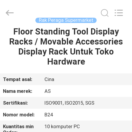
Guangzhou
Ansheng
Display
Shelves
Co.,Ltd.
Rak Peraga Supermarket
All
Rights
Reserved.
Floor Standing Tool Display
RUMAH
Racks / Movable Accessories
PRODUK
Display Rack Untuk Toko
Hardware
VIDEO
Tempat asal:
Cina
TENTANG
Nama merek:
AS
KAMI
Sertifikasi:
ISO9001, ISO2015, SGS
TUR
Nomor model:
B24
PABRIK
Kuantitas min
10 komputer PC