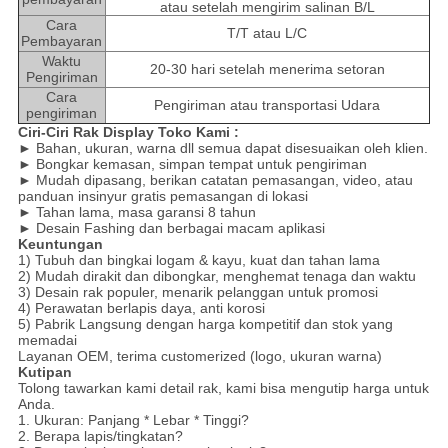
atau setelah mengirim salinan B/L
Cara
T/T atau L/C
Pembayaran
Waktu
20-30 hari setelah menerima setoran
Pengiriman
Cara
Pengiriman atau transportasi Udara
pengiriman
Ciri-Ciri Rak Display Toko Kami :
► Bahan, ukuran, warna dll semua dapat disesuaikan oleh klien.
► Bongkar kemasan, simpan tempat untuk pengiriman
► Mudah dipasang, berikan catatan pemasangan, video, atau
panduan insinyur gratis pemasangan di lokasi
► Tahan lama, masa garansi 8 tahun
► Desain Fashing dan berbagai macam aplikasi
Keuntungan
1) Tubuh dan bingkai logam & kayu, kuat dan tahan lama
2) Mudah dirakit dan dibongkar, menghemat tenaga dan waktu
3) Desain rak populer, menarik pelanggan untuk promosi
4) Perawatan berlapis daya, anti korosi
5) Pabrik Langsung dengan harga kompetitif dan stok yang
memadai
Layanan OEM, terima customerized (logo, ukuran warna)
Kutipan
Tolong tawarkan kami detail rak, kami bisa mengutip harga untuk
Anda.
1. Ukuran: Panjang * Lebar * Tinggi?
2. Berapa lapis/tingkatan?