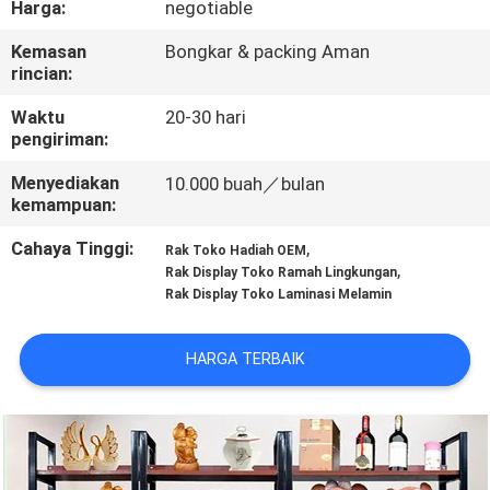
Harga:
negotiable
KONTROL
Kemasan
Bongkar & packing Aman
rincian:
KUALITAS
Waktu
20-30 hari
pengiriman:
HUBUNGI
Menyediakan
10.000 buah／bulan
KAMI
kemampuan:
Cahaya Tinggi:
,
Rak Toko Hadiah OEM
PERMINTAAN
,
Rak Display Toko Ramah Lingkungan
PENAWARAN
Rak Display Toko Laminasi Melamin
HARGA TERBAIK
SITEMAP
PRIVACY
POLICY