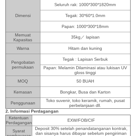
Seluruh rak: 1000*300*1820mm
Dimensi
Tegak: 30*60*1.0mm
Papan: 1000*300*18mm
Memuat
35kg／ lapisan
Kapasitas
Warna
Hitam dan kuning
Tegak : Lapisan Serbuk
Pengobatan
permukaan
Papan: Melamin Dilaminasi atau lukisan UV
gloss tinggi
MOQ
50 BUAH
Kemasan
Bongkar, Busa dan Karton
Toko suvenir, toko keramik, rumah, pusat
Penggunaan
perbelanjaan dll.
2. Informasi Perdagangan
Ketentuan
EXW/FOB/CIF
Perdagangan
Deposit 30% setelah penandatanganan kontrak,
Syarat
dan sisanya harus dibayar sebelum pengiriman
pembayaran