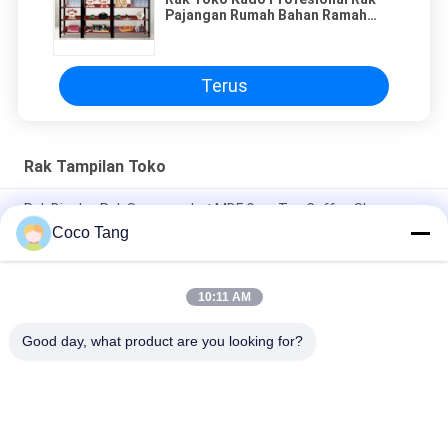
Pajangan Rumah Bahan Ramah
Lingkungan
Terus
Rak Tampilan Toko
Rak Display Rak Supermarket MDF Grey Tea Coffee Shop
Coco Tang
Rak Pajangan Toko Patung Besar FRP Statue Visual
Merchandising Display Props
10:11 AM
Tampilan Ritel Cukup Kuat Stand / Racks Display Logam Untuk
Toko Grocery
Good day, what product are you looking for?
Bad Request
Semua
Rak Peraga 
Rak Tampilan Toko