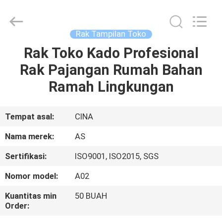
Guangzhou
Ansheng
Display
Shelves
Co.,Ltd.
Rak Tampilan Toko
All
Rights
Reserved.
Rak Toko Kado Profesional
RUMAH
Rak Pajangan Rumah Bahan
PRODUK
Ramah Lingkungan
VIDEO
Tempat asal:
CINA
Nama merek:
AS
TENTANG
Sertifikasi:
ISO9001, ISO2015, SGS
KAMI
Nomor model:
A02
TUR
Kuantitas min
50 BUAH
Order:
PABRIK