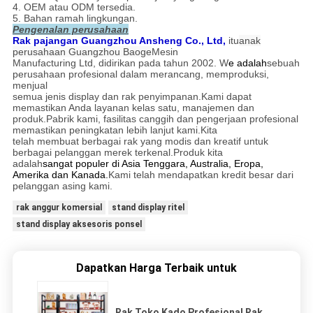
4. OEM atau ODM tersedia.
5. Bahan ramah lingkungan.
Pengenalan perusahaan
Rak pajangan Guangzhou Ansheng Co., Ltd,
itu
anak
perusahaan Guangzhou Baoge
Mesin
Manufacturing Ltd, didirikan pada tahun 2002. W
e adalah
sebuah
perusahaan profesional dalam merancang, memproduksi,
menjual
semua jenis display dan rak penyimpanan.Kami dapat
memastikan Anda layanan kelas satu, manajemen dan
produk.Pabrik kami, fasilitas canggih dan pengerjaan profesional
memastikan peningkatan lebih lanjut kami.Kita
telah membuat berbagai rak yang modis dan kreatif untuk
berbagai pelanggan merek terkenal.Produk kita
adalah
sangat populer di Asia Tenggara, Australia, Eropa,
Amerika dan Kanada.
Kami telah mendapatkan kredit besar dari
pelanggan asing kami.
rak anggur komersial
stand display ritel
stand display aksesoris ponsel
Dapatkan Harga Terbaik untuk
Rak Toko Kado Profesional Rak