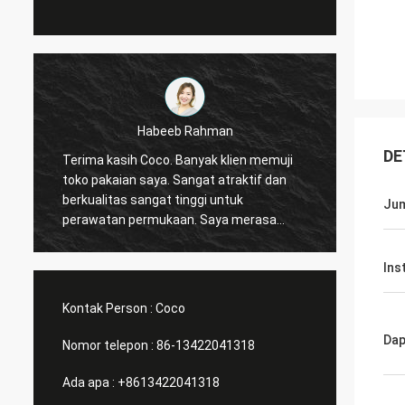
Marco galletti
DE
Anda selalu melakukan pekerjaan dengan
T
baik untuk saya! Rak etalase toko natal
p
telah tiba. Setelah menginstal, kami akan
seka
Jum
mengirimkan gambar. Terimakasih
m
banyak.
olah
m
Ins
Kontak Person :
Coco
Dap
Nomor telepon :
86-13422041318
Ada apa :
+8613422041318