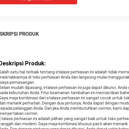
SKRIPSI PRODUK
Deskripsi Produk:
Salah satu hal terbaik tentang etalase perhiasan ini adalah tidak memer
meletakkannya di toko perhiasan Anda dan langsung mulai mengguna
biaya pemasangan.
Selain mudah dipasang, etalase perhiasan ini juga dapat dikunci. Anda d
pada kebutuhan Anda. Fitur keamanan tambahan ini memastikan bahwa
Gaya meja kombinasi dari etalase perhiasan ini sangat cocok untuk to
dan menarik perhatian. Dengan dua pintunya, Anda dapat dengan m
kepada pelanggan Anda. Dan jika Anda membutuhkan cermin, kami dap
menyertakan cermin.
Etalase perhiasan ini adalah pilihan yang sangat baik untuk toko per
canggih dan modern. Gaya meja kombinasi khusus pasti akan menarik