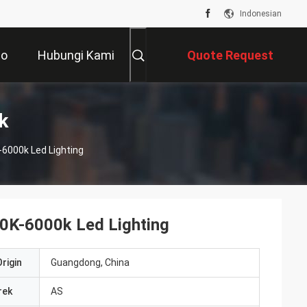
Indonesian
eo
Hubungi Kami
Quote Request
Suatu
k
6000k Led Lighting
0K-6000k Led Lighting
rigin
Guangdong, China
rek
AS