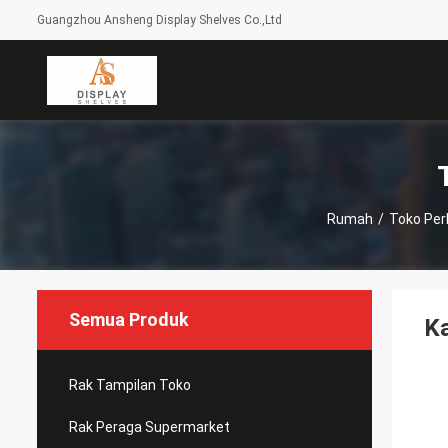
Guangzhou Ansheng Display Shelves Co.,Ltd
Rumah
/
Toko Per
Semua Produk
Ka
Rak Tampilan Toko
Rak Peraga Supermarket