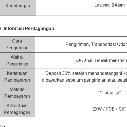
Layanan 24 jam
Keuntungan
2. Informasi Perdagangan
Cara
Pengiriman, Transportasi Udar
Pengiriman
Waktu
20-30 hari setelah menerim
Pengiriman
Ketentuan
Deposit 30% setelah menandatangani ko
Pembayaran
dibayarkan sebelum pengiriman atau sete
Metode
T/T atau L/C
Pembayaran
Ketentuan
EXW / FOB / CIF
Perdagangan