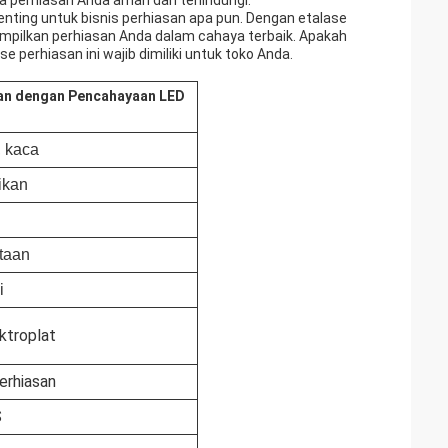
a perhiasan Anda aman dan terlindungi.
penting untuk bisnis perhiasan apa pun. Dengan etalase
pilkan perhiasan Anda dalam cahaya terbaik. Apakah
 perhiasan ini wajib dimiliki untuk toko Anda.
man dengan Pencahayaan LED
, kaca
ikan
ntaan
i
ktroplat
perhiasan
S