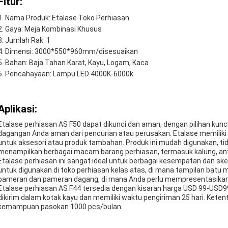
Fitur:
Nama Produk: Etalase Toko Perhiasan
Gaya: Meja Kombinasi Khusus
Jumlah Rak: 1
Dimensi: 3000*550*960mm/disesuaikan
Bahan: Baja Tahan Karat, Kayu, Logam, Kaca
Pencahayaan: Lampu LED 4000K-6000k
Aplikasi:
Etalase perhiasan AS F50 dapat dikunci dan aman, dengan pilihan kunc
dagangan Anda aman dari pencurian atau perusakan. Etalase memiliki
untuk aksesori atau produk tambahan. Produk ini mudah digunakan, ti
menampilkan berbagai macam barang perhiasan, termasuk kalung, antin
Etalase perhiasan ini sangat ideal untuk berbagai kesempatan dan ske
untuk digunakan di toko perhiasan kelas atas, di mana tampilan batu m
pameran dan pameran dagang, di mana Anda perlu mempresentasikan 
Etalase perhiasan AS F44 tersedia dengan kisaran harga USD 99-USD
dikirim dalam kotak kayu dan memiliki waktu pengiriman 25 hari. Kete
kemampuan pasokan 1000 pcs/bulan.