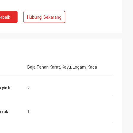
rbaik
Hubungi Sekarang
eb Rahman
i
tinggi untuk
Baja Tahan Karat, Kayu, Logam, Kaca
 merasa
 pintu
2
 rak
1