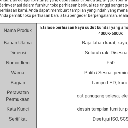
Anda. Dan dengan pintunya yang dapat dikunci, Anda dapat yakin bahw
Berinvestasi dalam furnitur toko perhiasan berkualitas tinggi sangat 
perhiasan kami, Anda dapat membuat tampilan yang indah yang menam
Anda pemilik toko perhiasan baru atau pengecer berpengalaman, etalase
Etalase perhiasan kayu sudut bundar yang a
Nama Produk
4000K-6000k
Bahan Utama
Baja tahan karat, kayu
Dimensi
Seluruh rak: Disesua
Nomor Item
F50
Warna
Putih / Sesuai permi
Bagian
Lampu LED, kunc
Perawatan
cat panggang selesai, ele
Permukaan
desain tampilan furnitur 
Kata Kunci
Disetujui ISO, SG
Sertifikat