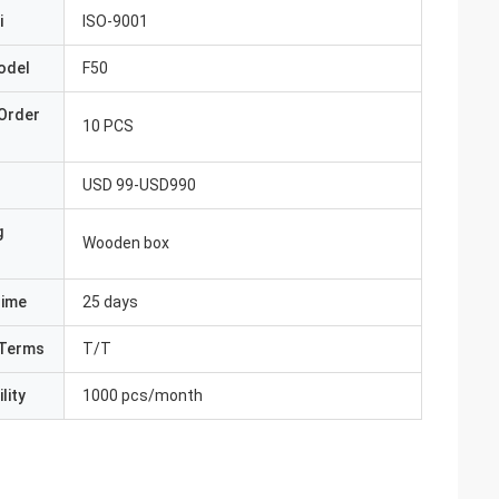
i
ISO-9001
odel
F50
Order
10 PCS
USD 99-USD990
g
Wooden box
Time
25 days
Terms
T/T
lity
1000 pcs/month